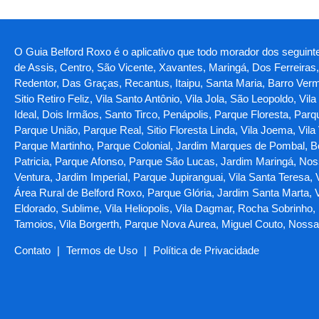
O Guia Belford Roxo é o aplicativo que todo morador dos seguintes
de Assis, Centro, São Vicente, Xavantes, Maringá, Dos Ferreiras
Redentor, Das Graças, Recantus, Itaipu, Santa Maria, Barro Verm
Sitio Retiro Feliz, Vila Santo Antônio, Vila Jola, São Leopoldo, V
Ideal, Dois Irmãos, Santo Tirco, Penápolis, Parque Floresta, Par
Parque União, Parque Real, Sitio Floresta Linda, Vila Joema, Vi
Parque Martinho, Parque Colonial, Jardim Marques de Pombal, B
Patricia, Parque Afonso, Parque São Lucas, Jardim Maringá, Nos
Ventura, Jardim Imperial, Parque Jupiranguai, Vila Santa Teresa,
Área Rural de Belford Roxo, Parque Glória, Jardim Santa Marta, V
Eldorado, Sublime, Vila Heliopolis, Vila Dagmar, Rocha Sobrinho,
Tamoios, Vila Borgerth, Parque Nova Aurea, Miguel Couto, Nos
Contato
|
Termos de Uso
|
Política de Privacidade