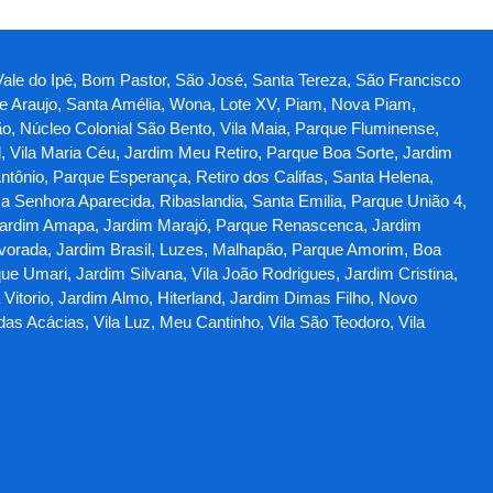
, Vale do Ipê, Bom Pastor, São José, Santa Tereza, São Francisco
ade Araujo, Santa Amélia, Wona, Lote XV, Piam, Nova Piam,
ão, Núcleo Colonial São Bento, Vila Maia, Parque Fluminense,
bel, Vila Maria Céu, Jardim Meu Retiro, Parque Boa Sorte, Jardim
Antônio, Parque Esperança, Retiro dos Califas, Santa Helena,
sa Senhora Aparecida, Ribaslandia, Santa Emilia, Parque União 4,
, Jardim Amapa, Jardim Marajó, Parque Renascenca, Jardim
lvorada, Jardim Brasil, Luzes, Malhapão, Parque Amorim, Boa
ue Umari, Jardim Silvana, Vila João Rodrigues, Jardim Cristina,
 Vitorio, Jardim Almo, Hiterland, Jardim Dimas Filho, Novo
das Acácias, Vila Luz, Meu Cantinho, Vila São Teodoro, Vila