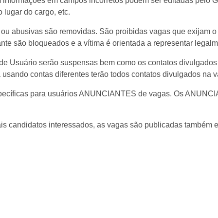
 informações em campos incorretos podem ser editadas pelo Gui
lugar do cargo, etc.
u abusivas são removidas. São proibidas vagas que exijam o p
nte são bloqueados e a vítima é orientada a representar legalm
de Usuário serão suspensas bem como os contatos divulgados n
 usando contas diferentes terão todos contatos divulgados na 
específicas para usuários ANUNCIANTES de vagas. Os ANUNCI
ais candidatos interessados, as vagas são publicadas também em