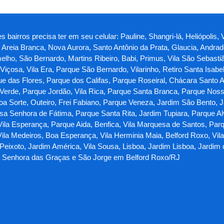
 bairros precisa ter em seu celular: Pauline, Shangri-lá, Heliópolis
, Areia Branca, Nova Aurora, Santo Antônio da Prata, Glaucia, Andr
elho, São Bernardo, Martins Ribeiro, Babi, Primus, Vila São Sebasti
ila Viçosa, Vila Era, Parque São Bernardo, Vilarinho, Retiro Santa Isa
que das Flores, Parque dos Califas, Parque Roseiral, Chácara Santo 
la Verde, Parque Jordão, Vila Rica, Parque Santa Branca, Parque Nos
oa Sorte, Outeiro, Frei Fabiano, Parque Veneza, Jardim São Bento
sa Senhora de Fátima, Parque Santa Rita, Jardim Tupiara, Parque A
 Vila Esperança, Parque Aida, Benfica, Vila Marquesa de Santos, Parq
ila Medeiros, Boa Esperança, Vila Herminia Maia, Belford Roxo, Vila
 Peixoto, Jardim América, Vila Sousa, Lisboa, Jardim Lisboa, Jardim 
sa Senhora das Graças e São Jorge em Belford Roxo/RJ